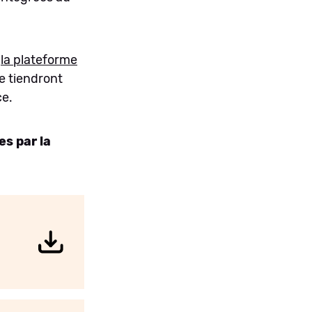
e
la plateforme
e tiendront
ce.
s par la