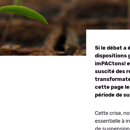
Si le débat 
dispositions
imPACtons! es
suscité des r
transformateu
cette page l
période de s
Cette crise, n
essentielle à 
de suspension 