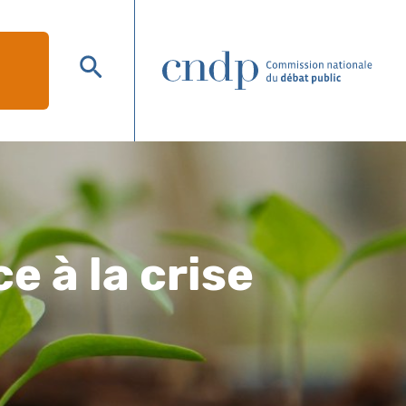
Afficher
le
moteur
de
recherche
e à la crise