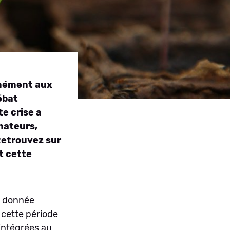
rmément aux
ébat
te crise a
mateurs,
etrouvez sur
t cette
e donnée
 cette période
 intégrées au