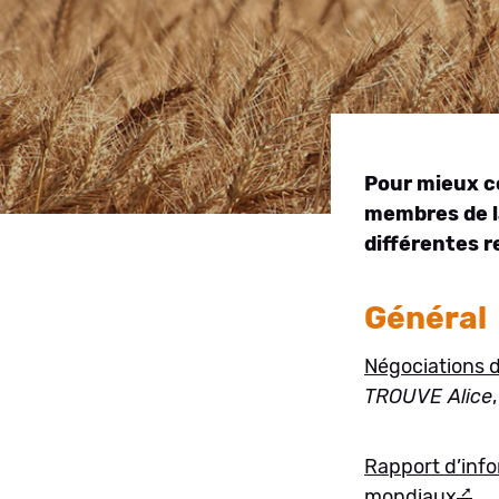
Pour mieux co
membres de l
différentes r
Général
Négociations d
TROUVE Alice
Rapport d’info
mondiaux