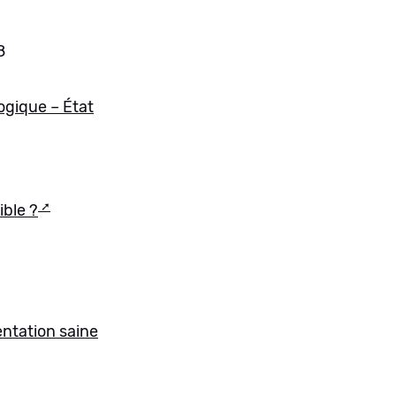
8
logique – État
ible ?
ntation saine