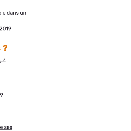
able dans un
 2019
 ?
s
19
de ses