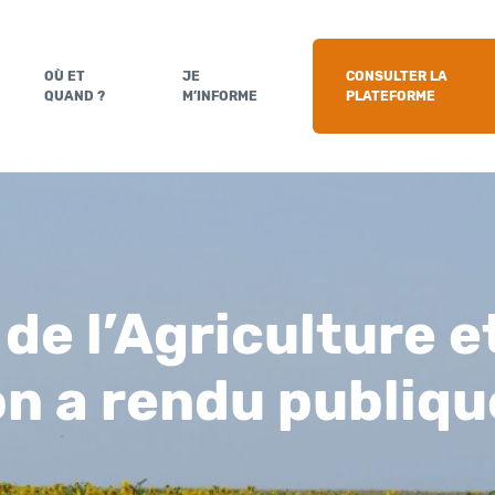
OÙ ET
JE
CONSULTER LA
QUAND ?
M’INFORME
PLATEFORME
de l’Agriculture e
on a rendu publiqu