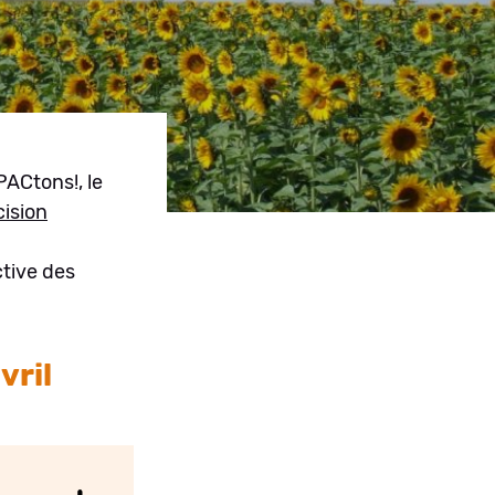
PACtons!, le
ision
ctive des
vril