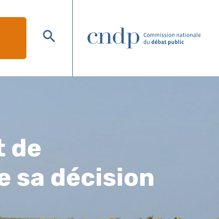
Afficher
le
moteur
de
recherche
t de
e sa décision